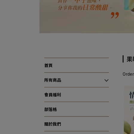
果
首頁
Orden
所有商品
會員福利
部落格
關於我們