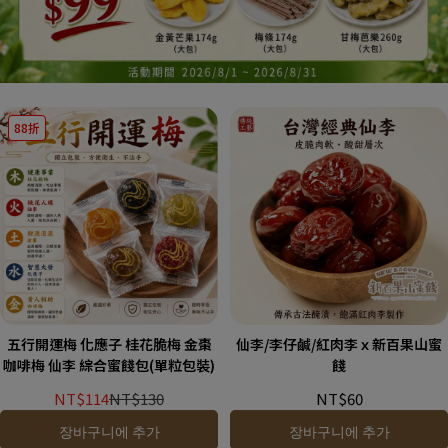
88折
五行開運梅 化應子 桂花脆梅 金棗
仙李/李仔鹹/紅肉李ｘ新百果山蜜
咖啡梅 仙李 綜合蜜餞包(單粒包裝)
餞
NT$114
NT$130
NT$60
장바구니에 추가
장바구니에 추가