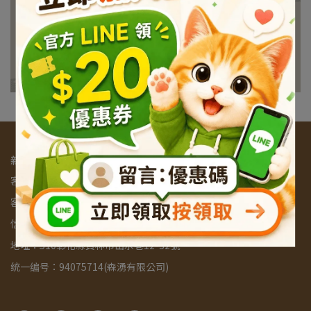
新百果山蜜餞專賣店
客服专线：0916257353
客服时间：9:00am - 5:30pm
信箱：a0916257353@gmail.com
地址：510彰化縣員林市出水巷12-32號
统一编号：94075714(森湧有限公司)