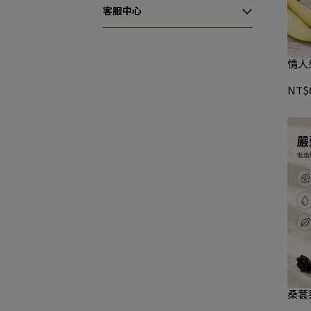
客服中心
情人
NT$
桑葚