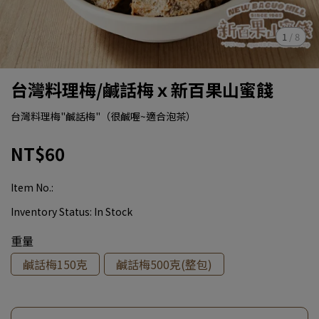
1
/
8
台灣料理梅/鹹話梅ｘ新百果山蜜餞
台灣料理梅"鹹話梅"（很鹹喔~適合泡茶）
NT$60
Item No.:
Inventory Status:
In Stock
重量
鹹話梅150克
鹹話梅500克(整包)