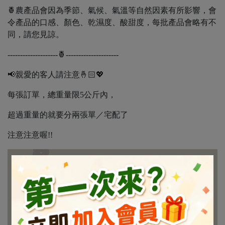
🍍農產品會因為季節、氣候、氣溫等自然因素有所影響，會
令產品的口感、顏色、乾濕度、酸甜度，每批產品會略有不
同，請您見諒。
--------------------🍍---------------------
📢親愛的客人請注意🤞🏻💖
每張訂單，總重量限5公斤內，
超過重量的就要分兩張單／宅配了
注意注意喔!!