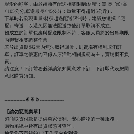
親愛的顧客，由於超商有配送相關限制(材積：需 長+寬+高
≦105公分,單邊最長≦45公分；重量不得超過5公斤)，
下單時若發現重量/材積超過配送限制時，建議您選擇『宅
配』寄送，以避免因無法配送致使訂單取消不成立。
如成立的訂單包裹與配送限制不符，客服人員將於出貨期限
內聯繫相關調整作業。
若於出貨期限2天內無法取得回覆，則賣場有權利取消訂
單，訂單之優惠內容係以原活動相關規範為主，賣場概不負
責。
請注意！下訂前務必詳讀須知同意才下訂，下訂即代表您同
意此購買須知。
--------------🍍🍍🍍----------------
【請勿惡意棄單】
超商取貨付款是提供買家便利、安心購物的一種服務，
購物系統中皆有出貨狀態可查詢，
通常您下單後的3-7工作天內會到貨，