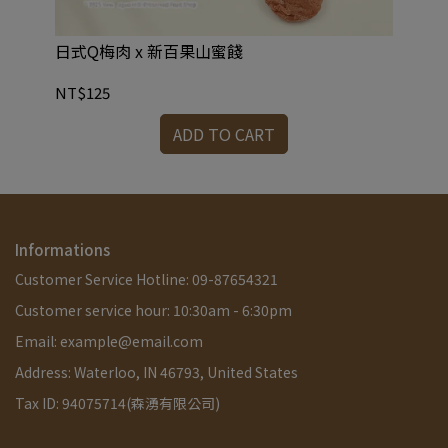
日式Q梅肉 x 新百果山蜜餞
烏
NT$125
NT
ADD TO CART
Informations
Customer Service Hotline: 09-87654321
Customer service hour: 10:30am - 6:30pm
Email: example@email.com
Address: Waterloo, IN 46793, United States
Tax ID: 94075714(森湧有限公司)