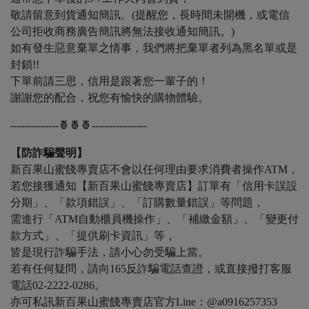
敬請留意到貨通知簡訊。(提醒您，長時間未開機，或電信
公司拒收商務廣告簡訊將無法接收通知簡訊。)
如有發生惡意棄單之情事，我們將把棄單者列為黑名單或是
封鎖!!
下單前請三思，信用是跟著您一輩子的！
謝謝您的配合，祝您有愉快的購物體驗。
--------------🍍🍍🍍----------------
【防詐騙聲明】
新百果山蜜餞專賣店不會以任何理由要求消費者操作ATM，
若您接獲通知【新百果山蜜餞專賣店】訂單有「信用卡誤設
分期」、「款項錯誤」、「訂購數量錯誤」等問題，
需進行「ATM自動櫃員機操作」、「補繳金額」、「變更付
款方式」、「提供刷卡資訊」等，
皆是現行詐騙手法，請小心勿受騙上當。
若有任何疑問，請向165反詐騙電話查證，或直接撥打客服
電話02-2222-0286。
亦可私訊新百果山蜜餞專賣店官方Line：@a0916257353