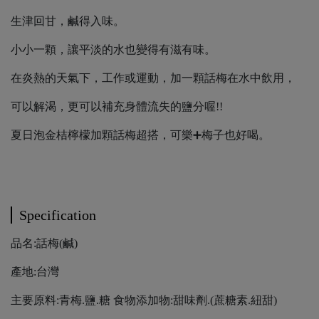
生津回甘，鹹得入味。
小小一顆，讓平淡的水也變得有滋有味。
在炎熱的天氣下，工作或運動，加一顆話梅在水中飲用，
可以解渴，更可以補充身體流失的鹽分喔!!
夏日泡金桔檸檬加顆話梅超搭，可樂➕梅子也好喝。
Specification
品名:話梅(鹹)
產地:台灣
主要原料:青梅.鹽.糖 食物添加物:甜味劑.(蔗糖素.紐甜)